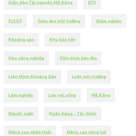
Diễn đàn Tài nguyên Mê Kông
EITI
FLEGT
Giáo dục môi trường
Giảm nghèo
Khoáng sản
Khu bảo tồn
Khu công nghiệp
Kiến thức bản địa
Liên Minh Khoáng Sản
Luật môi trường
Lâm nghiệp
Lưu vực sông
Mê Kông
Nguồn nước
Ngân hàng - Tài chính
Nâng cao nhận thức
Nâng cao năng lực