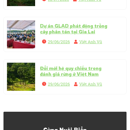
Dự án GLAD phát động trồng
cây phân tán tại Gia Lai
29/06/2026
Việt Anh Vũ
Đổi mới hệ quy chiếu trong
đánh giá rừng ở Việt Nam
29/06/2026
Việt Anh Vũ
Cùng Nuôi Biển