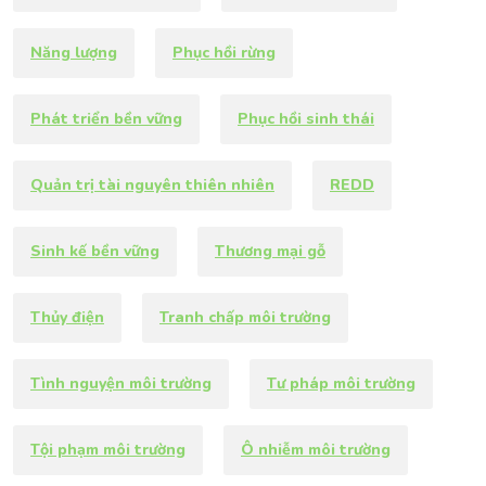
Năng lượng
Phục hồi rừng
Phát triển bền vững
Phục hồi sinh thái
Quản trị tài nguyên thiên nhiên
REDD
Sinh kế bền vững
Thương mại gỗ
Thủy điện
Tranh chấp môi trường
Tình nguyện môi trường
Tư pháp môi trường
Tội phạm môi trường
Ô nhiễm môi trường