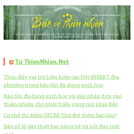
Từ ThienNhien.Net
Thúc đẩy vai trò Liên hiệp các Hội KH&KT địa
phương trong bảo tồn đa dạng sinh học
Bảo tồn đa dạng sinh học và giải pháp dựa vào
thiên nhiên cho phát triển vùng núi phía Bắc
Cơ chế thí điểm OECM: Chờ đợi thêm bao lâu?
Bão số 10 gây thiệt hại nặng nề và nỗi đau mất