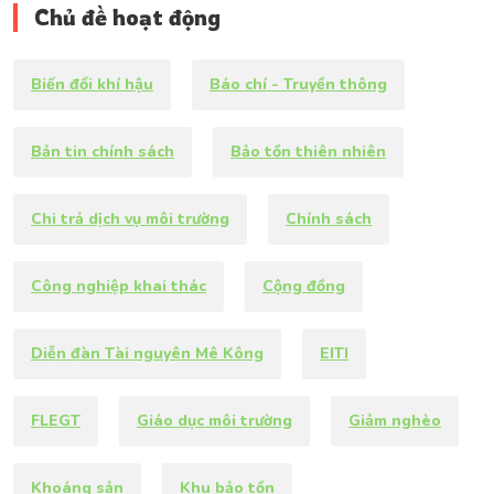
Chủ đề hoạt động
Biến đổi khí hậu
Báo chí - Truyền thông
Bản tin chính sách
Bảo tồn thiên nhiên
Chi trả dịch vụ môi trường
Chính sách
Công nghiệp khai thác
Cộng đồng
Diễn đàn Tài nguyên Mê Kông
EITI
FLEGT
Giáo dục môi trường
Giảm nghèo
Khoáng sản
Khu bảo tồn