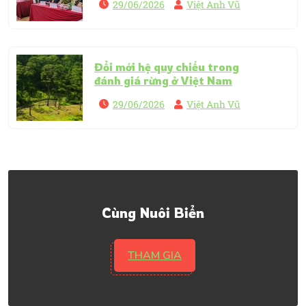
29/06/2026
Việt Anh Vũ
Đổi mới hệ quy chiếu trong
đánh giá rừng ở Việt Nam
29/06/2026
Việt Anh Vũ
Cùng Nuôi Biển
THAM GIA