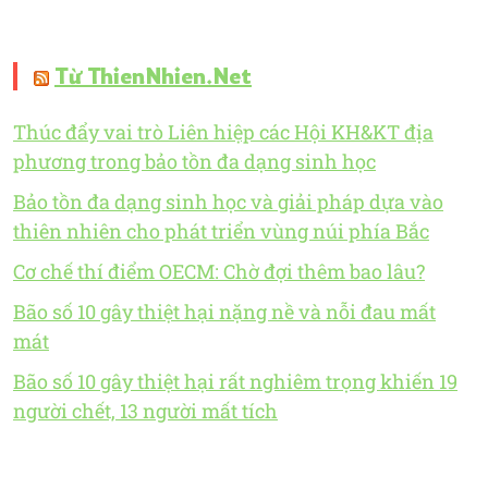
Từ ThienNhien.Net
Thúc đẩy vai trò Liên hiệp các Hội KH&KT địa
phương trong bảo tồn đa dạng sinh học
Bảo tồn đa dạng sinh học và giải pháp dựa vào
thiên nhiên cho phát triển vùng núi phía Bắc
Cơ chế thí điểm OECM: Chờ đợi thêm bao lâu?
Bão số 10 gây thiệt hại nặng nề và nỗi đau mất
mát
Bão số 10 gây thiệt hại rất nghiêm trọng khiến 19
người chết, 13 người mất tích