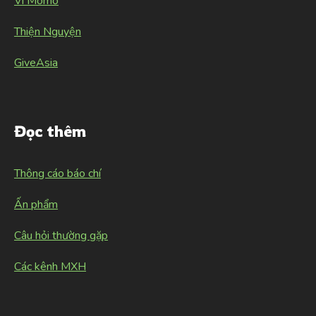
Ví Momo
Thiện Nguyện
GiveAsia
Đọc thêm
Thông cáo báo chí
Ấn phẩm
Câu hỏi thường gặp
Các kênh MXH