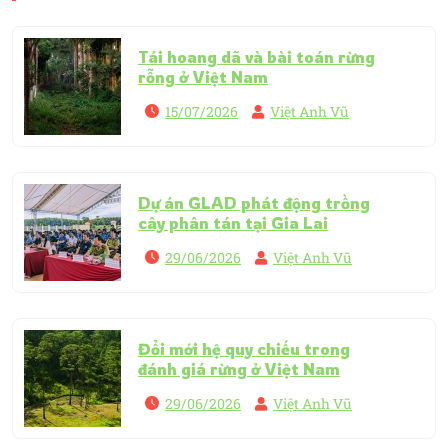
Tái hoang dã và bài toán rừng
rỗng ở Việt Nam
15/07/2026
Việt Anh Vũ
Dự án GLAD phát động trồng
cây phân tán tại Gia Lai
29/06/2026
Việt Anh Vũ
Đổi mới hệ quy chiếu trong
đánh giá rừng ở Việt Nam
29/06/2026
Việt Anh Vũ