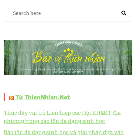
Từ ThienNhien.Net
Thúc đẩy vai trò Liên hiệp các Hội KH&KT địa
phương trong bảo tồn đa dạng sinh học
Bảo tồn đa dạng sinh học và giải pháp dựa vào