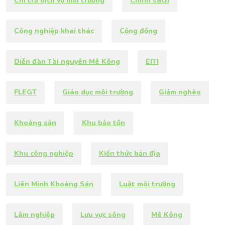
Chi trả dịch vụ môi trường
Chính sách
Công nghiệp khai thác
Cộng đồng
Diễn đàn Tài nguyên Mê Kông
EITI
FLEGT
Giáo dục môi trường
Giảm nghèo
Khoáng sản
Khu bảo tồn
Khu công nghiệp
Kiến thức bản địa
Liên Minh Khoáng Sản
Luật môi trường
Lâm nghiệp
Lưu vực sông
Mê Kông