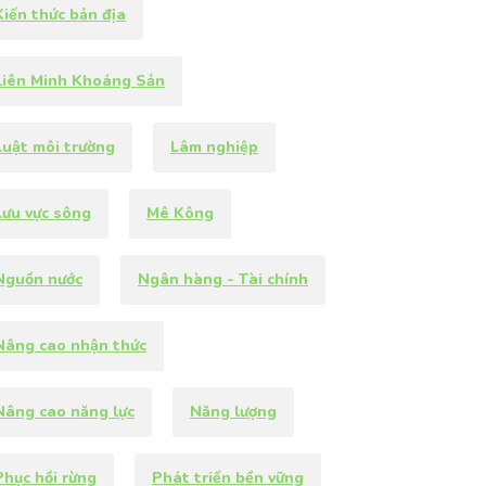
Kiến thức bản địa
Liên Minh Khoáng Sản
Luật môi trường
Lâm nghiệp
Lưu vực sông
Mê Kông
Nguồn nước
Ngân hàng - Tài chính
Nâng cao nhận thức
Nâng cao năng lực
Năng lượng
hục hồi rừng
Phát triển bền vững