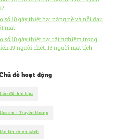
u?
o số 10 gây thiệt hại nặng nề và nỗi đau
t mát
o số 10 gây thiệt hại rất nghiêm trọng
iến 19 người chết, 13 người mất tích
Chủ đề hoạt động
Biến đổi khí hậu
Báo chí - Truyền thông
Bản tin chính sách