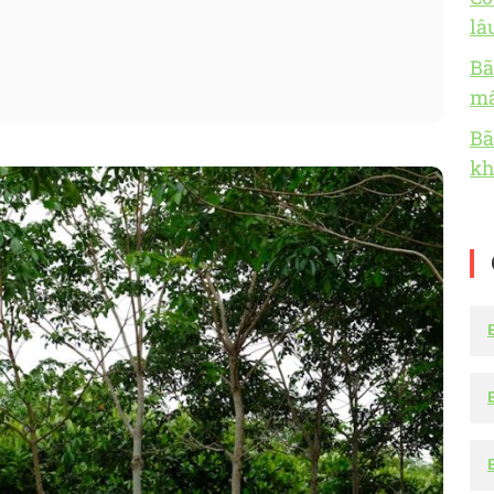
lâ
Bã
mấ
Bã
kh