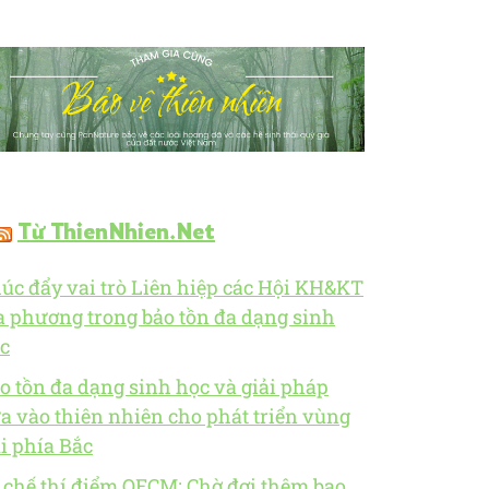
Từ ThienNhien.Net
úc đẩy vai trò Liên hiệp các Hội KH&KT
a phương trong bảo tồn đa dạng sinh
c
o tồn đa dạng sinh học và giải pháp
a vào thiên nhiên cho phát triển vùng
i phía Bắc
 chế thí điểm OECM: Chờ đợi thêm bao