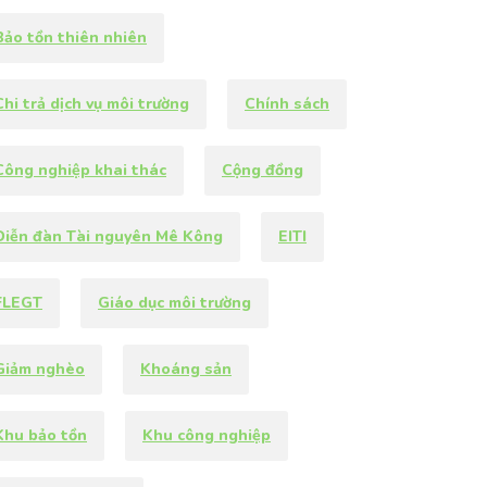
Bảo tồn thiên nhiên
Chi trả dịch vụ môi trường
Chính sách
Công nghiệp khai thác
Cộng đồng
Diễn đàn Tài nguyên Mê Kông
EITI
FLEGT
Giáo dục môi trường
Giảm nghèo
Khoáng sản
Khu bảo tồn
Khu công nghiệp