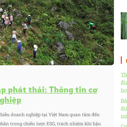
Th
đị
p phát thải: Thông tin cơ
họ
ghiệp
Bả
dự
hiều doanh nghiệp tại Việt Nam quan tâm đến
nú
phần trong chiến lược ESG, trách nhiệm khí hậu
Cơ