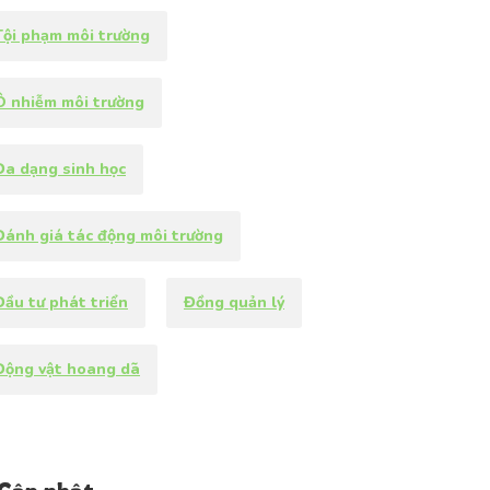
Tội phạm môi trường
Ô nhiễm môi trường
Đa dạng sinh học
Đánh giá tác động môi trường
Đầu tư phát triển
Đồng quản lý
Động vật hoang dã