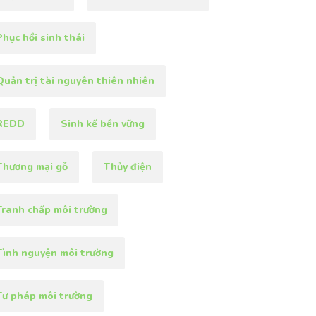
Phục hồi sinh thái
Quản trị tài nguyên thiên nhiên
REDD
Sinh kế bền vững
Thương mại gỗ
Thủy điện
Tranh chấp môi trường
Tình nguyện môi trường
Tư pháp môi trường