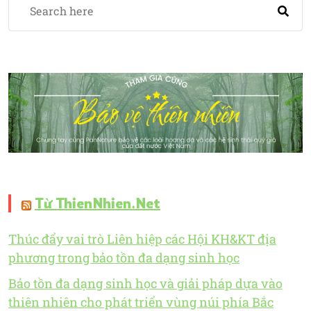
Từ ThienNhien.Net
Thúc đẩy vai trò Liên hiệp các Hội KH&KT địa
phương trong bảo tồn đa dạng sinh học
Bảo tồn đa dạng sinh học và giải pháp dựa vào
thiên nhiên cho phát triển vùng núi phía Bắc