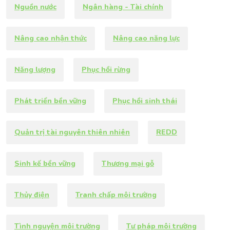
Nguồn nước
Ngân hàng - Tài chính
Nâng cao nhận thức
Nâng cao năng lực
Năng lượng
Phục hồi rừng
Phát triển bền vững
Phục hồi sinh thái
Quản trị tài nguyên thiên nhiên
REDD
Sinh kế bền vững
Thương mại gỗ
Thủy điện
Tranh chấp môi trường
Tình nguyện môi trường
Tư pháp môi trường