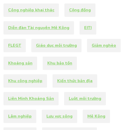
Công nghiệp khai thác
Cộng đồng
Diễn đàn Tài nguyên Mê Kông
EITI
FLEGT
Giáo dục môi trường
Giảm nghèo
Khoáng sản
Khu bảo tồn
Khu công nghiệp
Kiến thức bản địa
Liên Minh Khoáng Sản
Luật môi trường
Lâm nghiệp
Lưu vực sông
Mê Kông