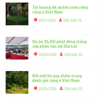
Tái hoang dã và bài toán rừng
rỗng ở Việt Nam
15/07/2026
Việt Anh Vũ
Dự án GLAD phát động trồng
cây phân tán tại Gia Lai
29/06/2026
Việt Anh Vũ
Đổi mới hệ quy chiếu trong
đánh giá rừng ở Việt Nam
29/06/2026
Việt Anh Vũ