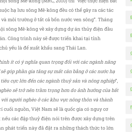
ội sông Mê-kông (MRC, 2010) thì “việc thực hiện bất
huộc hạ lưu sông Mê-kông đều có thể gây ra các tác
i và môi trường ở tất cả bốn nước ven sông”. Tháng
 hội sông Mê-kông về xây dựng dự án thủy điện đầu
án. Công trình này sẽ được triển khai tại tỉnh
chủ yếu là để xuất khẩu sang Thái Lan.
hính ít có ý nghĩa quan trọng đối với các ngành năng
“
sẽ góp phần gia tăng sự mất cân bằng ở các nước hạ
 tiêu cực lớn đến các ngành thuỷ sản và nông nghiệp
”,
nghèo sẽ trở nên trầm trọng hơn do ảnh hưởng của bất
i với người nghèo ở các khu vực nông thôn và thành
 trí cuối nguồn, Việt Nam sẽ là quốc gia có nguy cơ
ất nếu các đập thuỷ điện nói trên được xây dựng trên
n phát triển này đã đặt ra những thách thức to lớn