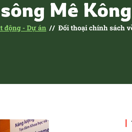
sông Mê Kông
t động - Dự án
Đối thoại chính sách 