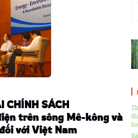
I CHÍNH SÁCH
Th
điện trên sông Mê-kông và
đị
họ
đối với Việt Nam
Bả