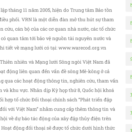
lập tháng 11 năm 2005, hiện do Trung tâm Bảo tồn
iều phối. VRN là một diễn đàn mở thu hút sự tham
P
ên cứu, cán bộ của các cơ quan nhà nước, các tổ chức
 có quan tâm tới bảo vệ nguồn tài nguyên nước và
hi tiết về mạng lưới có tại: www.warecod.org.vn
 Thiên nhiên và Mạng lưới Sông ngòi Việt Nam đã
hoạt động liên quan đến vấn đề sông Mê-kông ở cả
ng qua các hoạt động thông tin, nghiên cứu, tham vấn
am và khu vực. Nhân dịp Kỳ họp thứ 8, Quốc hội khoá
ối hợp tổ chức Đối thoại chính sách “Phát triển đập
 đối với Việt Nam” nhằm cung cấp thêm thông tin và
hội về dự báo tác động của xây đập thủy điện trên
Hoạt động đối thoại sẽ được tổ chức dưới hình thức