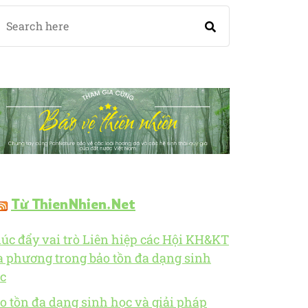
Từ ThienNhien.Net
úc đẩy vai trò Liên hiệp các Hội KH&KT
a phương trong bảo tồn đa dạng sinh
c
o tồn đa dạng sinh học và giải pháp