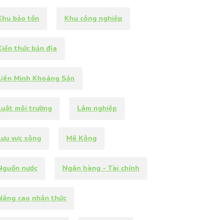
Khu bảo tồn
Khu công nghiệp
Kiến thức bản địa
Liên Minh Khoáng Sản
Luật môi trường
Lâm nghiệp
Lưu vực sông
Mê Kông
Nguồn nước
Ngân hàng - Tài chính
Nâng cao nhận thức