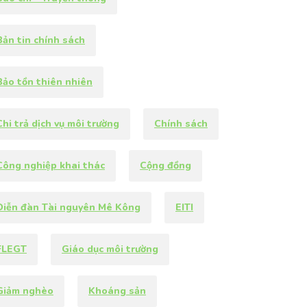
Bản tin chính sách
Bảo tồn thiên nhiên
Chi trả dịch vụ môi trường
Chính sách
Công nghiệp khai thác
Cộng đồng
Diễn đàn Tài nguyên Mê Kông
EITI
FLEGT
Giáo dục môi trường
Giảm nghèo
Khoáng sản