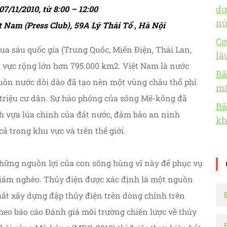
dự
7/11/2010, từ 8:00 – 12:00
nú
t Nam (Press Club), 59A Lý Thái Tổ , Hà Nội
Cơ
a sáu quốc gia (Trung Quốc, Miến Điện, Thái Lan,
lâ
u vực rộng lớn hơn 795.000 km2. Việt Nam là nước
Bã
uồn nước dồi dào đã tạo nên một vùng châu thổ phì
mấ
triệu cư dân. Sự hào phóng của sông Mê-kông đã
Bã
h vựa lúa chính của đất nước, đảm bảo an ninh
kh
 trong khu vực và trên thế giới.
những nguồn lợi của con sông hùng vĩ này để phục vụ
 giảm nghèo. Thủy điện được xác định là một nguồn
uất xây dựng đập thủy điện trên dòng chính trên
heo báo cáo Đánh giá môi trường chiến lược về thủy