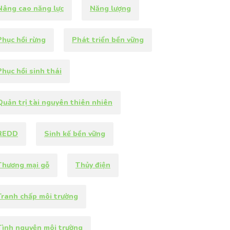
Nâng cao năng lực
Năng lượng
hục hồi rừng
Phát triển bền vững
Phục hồi sinh thái
Quản trị tài nguyên thiên nhiên
REDD
Sinh kế bền vững
Thương mại gỗ
Thủy điện
Tranh chấp môi trường
Tình nguyện môi trường