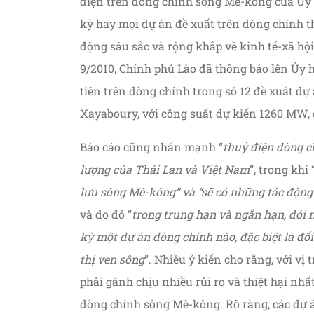
điện trên dòng chính sông Mê-kông của Ủy h
kỳ hay mọi dự án đề xuất trên dòng chính t
động sâu sắc và rộng khắp về kinh tế-xã hộ
9/2010, Chính phủ Lào đã thông báo lên Ủy
tiên trên dòng chính trong số 12 đề xuất dự 
Xayaboury, với công suất dự kiến 1260 MW, 
Báo cáo cũng nhấn mạnh “
thuỷ điện dòng c
lượng của Thái Lan và Việt Nam
”, trong khi 
lưu sông Mê-kông” và “sẽ có những tác động
và do đó “
trong trung hạn và ngắn hạn, đói 
kỳ một dự án dòng chính nào, đặc biệt là đố
thị ven sông
”. Nhiều ý kiến cho rằng, với vị
phải gánh chịu nhiều rủi ro và thiệt hại nh
dòng chính sông Mê-kông. Rõ ràng, các dự á