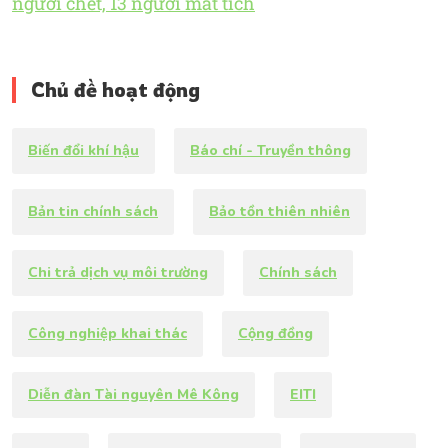
người chết, 13 người mất tích
Chủ đề hoạt động
Biến đổi khí hậu
Báo chí - Truyền thông
Bản tin chính sách
Bảo tồn thiên nhiên
Chi trả dịch vụ môi trường
Chính sách
Công nghiệp khai thác
Cộng đồng
Diễn đàn Tài nguyên Mê Kông
EITI