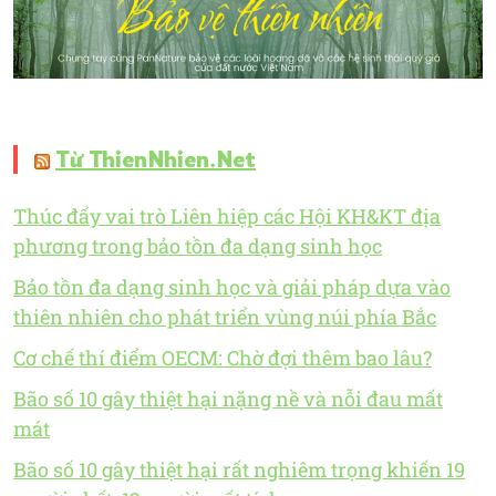
Từ ThienNhien.Net
Thúc đẩy vai trò Liên hiệp các Hội KH&KT địa
phương trong bảo tồn đa dạng sinh học
Bảo tồn đa dạng sinh học và giải pháp dựa vào
thiên nhiên cho phát triển vùng núi phía Bắc
Cơ chế thí điểm OECM: Chờ đợi thêm bao lâu?
Bão số 10 gây thiệt hại nặng nề và nỗi đau mất
mát
Bão số 10 gây thiệt hại rất nghiêm trọng khiến 19