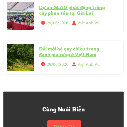
Dự án GLAD phát động trồng
cây phân tán tại Gia Lai
29/06/2026
Việt Anh Vũ
Đổi mới hệ quy chiếu trong
đánh giá rừng ở Việt Nam
29/06/2026
Việt Anh Vũ
Cùng Nuôi Biển
THAM GIA