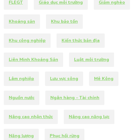
FLEGT
Giáo dục môi trường
Giảm nghèo
Khoáng sản
Khu bảo tồn
Khu công nghiệp
Kiến thức bản địa
Liên Minh Khoáng Sản
Luật môi trường
Lâm nghiệp
Lưu vực sông
Mê Kông
Nguồn nước
Ngân hàng - Tài chính
Nâng cao nhận thức
Nâng cao năng lực
Năng lượng
Phục hồi rừng