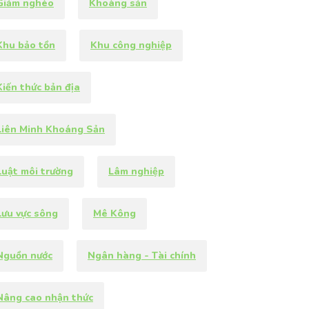
Giảm nghèo
Khoáng sản
Khu bảo tồn
Khu công nghiệp
Kiến thức bản địa
Liên Minh Khoáng Sản
Luật môi trường
Lâm nghiệp
Lưu vực sông
Mê Kông
Nguồn nước
Ngân hàng - Tài chính
Nâng cao nhận thức