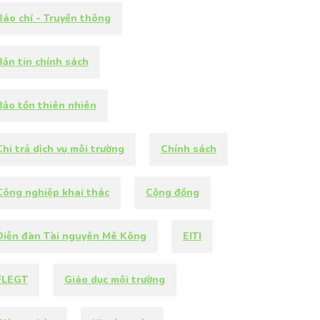
Báo chí - Truyền thông
Bản tin chính sách
Bảo tồn thiên nhiên
Chi trả dịch vụ môi trường
Chính sách
Công nghiệp khai thác
Cộng đồng
Diễn đàn Tài nguyên Mê Kông
EITI
FLEGT
Giáo dục môi trường