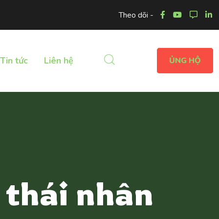
Theo dõi -
Tin tức
Liên hệ
ỦNG HỘ
 thái nhân