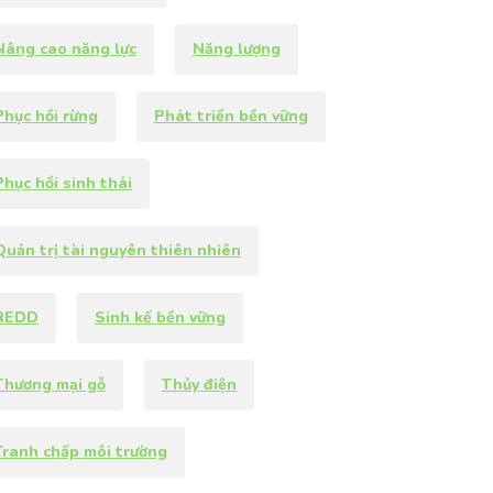
Nâng cao năng lực
Năng lượng
hục hồi rừng
Phát triển bền vững
Phục hồi sinh thái
Quản trị tài nguyên thiên nhiên
REDD
Sinh kế bền vững
Thương mại gỗ
Thủy điện
Tranh chấp môi trường