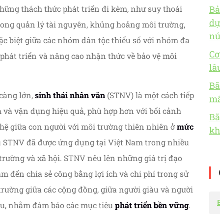
hững thách thức phát triển đi kèm, như suy thoái
Bả
dự
rong quản lý tài nguyên, khủng hoảng môi trường,
nú
ặc biệt giữa các nhóm dân tộc thiểu số với nhóm đa
Cơ
 phát triển và nâng cao nhận thức về bảo vệ môi
lâ
Bã
càng lớn,
sinh thái nhân văn
(STNV) là một cách tiếp
mấ
 và vận dụng hiệu quả, phù hợp hơn với bối cảnh
Bã
hệ giữa con người với môi trường thiên nhiên ở
mức
kh
u STNV đã được ứng dụng tại Việt Nam trong nhiều
trường và xã hội. STNV nêu lên những giá trị đạo
m đến chia sẻ công bằng lợi ích và chi phí trong sử
trường giữa các cộng đồng, giữa người giàu và người
sau, nhằm đảm bảo các mục tiêu
phát triển bền vững
.