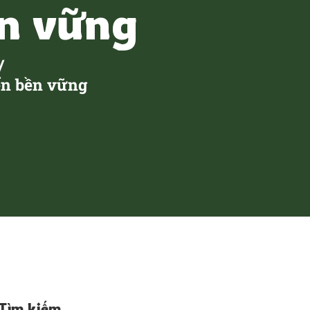
ền vững
iển bền vững
Tìm kiếm