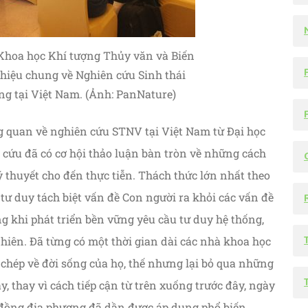
Khoa học Khí tượng Thủy văn và Biến
P
thiệu chung về Nghiên cứu Sinh thái
g tại Việt Nam. (Ảnh: PanNature)
ng quan về nghiên cứu STNV tại Việt Nam từ Đại học
 cứu đã có cơ hội thảo luận bàn tròn về những cách
 thuyết cho đến thực tiễn. Thách thức lớn nhất theo
ư duy tách biệt vấn đề Con người ra khỏi các vấn đề
g khi phát triển bền vững yêu cầu tư duy hệ thống,
hiên. Đã từng có một thời gian dài các nhà khoa học
 chép về đời sống của họ, thế nhưng lại bỏ qua những
y, thay vì cách tiếp cận từ trên xuống trước đây, ngày
g đồng địa phương đã dần được áp dụng phổ biến,