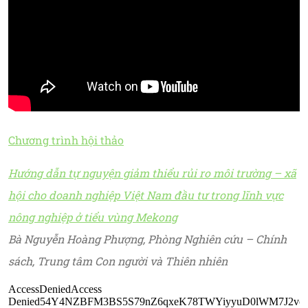
Chương trình hội thảo
Hướng dẫn tự nguyện giảm thiểu rủi ro môi trường – xã
hội cho doanh nghiệp Việt Nam đầu tư trong lĩnh vực
nông nghiệp ở tiểu vùng Mekong
Bà Nguyễn Hoàng Phượng, Phòng Nghiên cứu – Chính
sách, Trung tâm Con người và Thiên nhiên