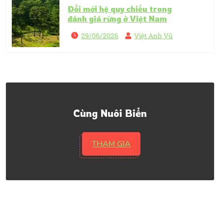
Đổi mới hệ quy chiếu trong
đánh giá rừng ở Việt Nam
29/06/2026
Việt Anh Vũ
Cùng Nuôi Biển
THAM GIA