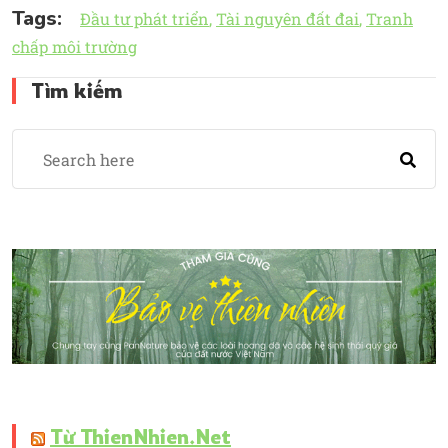
Tags:
Đầu tư phát triển
Tài nguyên đất đai
Tranh
chấp môi trường
Tìm kiếm
Từ ThienNhien.Net