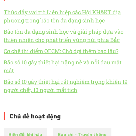
Thúc đẩy vai trò Liên hiệp các Hội KH&KT địa
phương trong bảo tồn đa dạng sinh học
Bảo tồn đa dạng sinh học và giải pháp dựa vào
thiên nhiên cho phát triển vùng núi phía Bắc
Cơ chế thí điểm OECM: Chờ đợi thêm bao lâu?
Bão số 10 gây thiệt hại nặng nề và nỗi đau mất
mát
Bão số 10 gây thiệt hại rất nghiêm trọng khiến 19
người chết, 13 người mất tích
Chủ đề hoạt động
Biến đổi khí hậu
Báo chí - Truyền thông