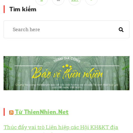
Tìm kiếm
Từ ThienNhien.Net
Thúc đẩy vai trò Liên hiệp các Hội KH&KT địa