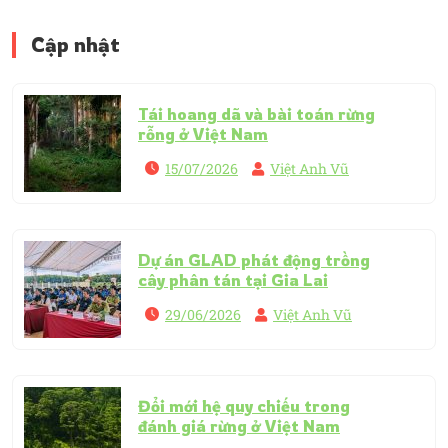
Cập nhật
Tái hoang dã và bài toán rừng
rỗng ở Việt Nam
15/07/2026
Việt Anh Vũ
Dự án GLAD phát động trồng
cây phân tán tại Gia Lai
29/06/2026
Việt Anh Vũ
Đổi mới hệ quy chiếu trong
đánh giá rừng ở Việt Nam