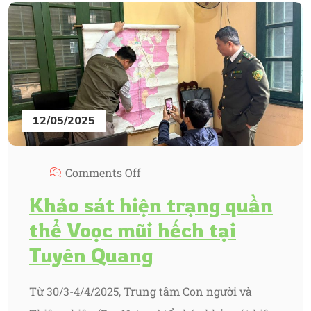
12/05/2025
Comments Off
Khảo sát hiện trạng quần
thể Voọc mũi hếch tại
Tuyên Quang
Từ 30/3-4/4/2025, Trung tâm Con người và