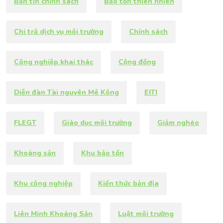
Bản tin chính sách
Bảo tồn thiên nhiên
Chi trả dịch vụ môi trường
Chính sách
Công nghiệp khai thác
Cộng đồng
Diễn đàn Tài nguyên Mê Kông
EITI
FLEGT
Giáo dục môi trường
Giảm nghèo
Khoáng sản
Khu bảo tồn
Khu công nghiệp
Kiến thức bản địa
Liên Minh Khoáng Sản
Luật môi trường