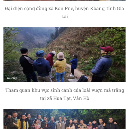
Đại diện cộng đồng xã Kon Pne, huyện Kbang, tỉnh Gia
Lai
Tham quan khu vực sinh cảnh của loài vượn má trắng
tại xã Hua Tạt, Vân Hồ