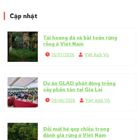
Cập nhật
Tái hoang dã và bài toán rừng
rỗng ở Việt Nam
15/07/2026
Việt Anh Vũ
Dự án GLAD phát động trồng
cây phân tán tại Gia Lai
29/06/2026
Việt Anh Vũ
Đổi mới hệ quy chiếu trong
đánh giá rừng ở Việt Nam