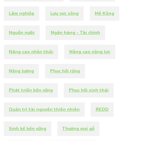
Lâm nghiệp
Lưu vực sông
Mê Kông
Nguồn nước
Ngân hàng - Tài chính
Nâng cao nhận thức
Nâng cao năng lực
Năng lượng
Phục hồi rừng
Phát triển bền vững
Phục hồi sinh thái
Quản trị tài nguyên thiên nhiên
REDD
Sinh kế bền vững
Thương mại gỗ