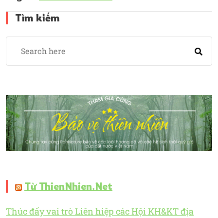
Tìm kiếm
Từ ThienNhien.Net
Thúc đẩy vai trò Liên hiệp các Hội KH&KT địa