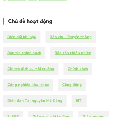
Chủ đề hoạt động
Biến đổi khí hậu
Báo chí - Truyền thông
Bản tin chính sách
Bảo tồn thiên nhiên
Chi trả dịch vụ môi trường
Chính sách
Công nghiệp khai thác
Cộng đồng
Diễn đàn Tài nguyên Mê Kông
EITI
FLEGT
Giáo dục môi trường
Giảm nghèo