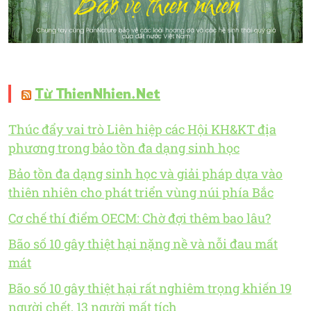
Từ ThienNhien.Net
Thúc đẩy vai trò Liên hiệp các Hội KH&KT địa
phương trong bảo tồn đa dạng sinh học
Bảo tồn đa dạng sinh học và giải pháp dựa vào
thiên nhiên cho phát triển vùng núi phía Bắc
Cơ chế thí điểm OECM: Chờ đợi thêm bao lâu?
Bão số 10 gây thiệt hại nặng nề và nỗi đau mất
mát
Bão số 10 gây thiệt hại rất nghiêm trọng khiến 19
người chết, 13 người mất tích