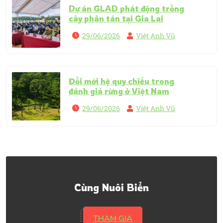
Dự án GLAD phát động trồng
cây phân tán tại Gia Lai
29/06/2026
Việt Anh Vũ
Đổi mới hệ quy chiếu trong
đánh giá rừng ở Việt Nam
29/06/2026
Việt Anh Vũ
Cùng Nuôi Biển
THAM GIA