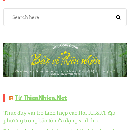
Từ ThienNhien.Net
Thúc đẩy vai trò Liên hiệp các Hội KH&KT địa
phương trong bảo tồn đa dạng sinh học