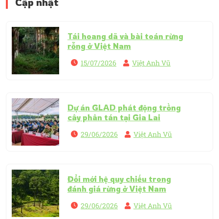
Cập nhật
Tái hoang dã và bài toán rừng
rỗng ở Việt Nam
15/07/2026
Việt Anh Vũ
Dự án GLAD phát động trồng
cây phân tán tại Gia Lai
29/06/2026
Việt Anh Vũ
Đổi mới hệ quy chiếu trong
đánh giá rừng ở Việt Nam
29/06/2026
Việt Anh Vũ