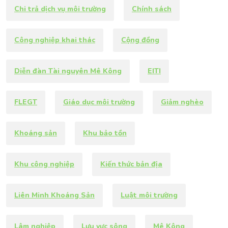
Chi trả dịch vụ môi trường
Chính sách
Công nghiệp khai thác
Cộng đồng
Diễn đàn Tài nguyên Mê Kông
EITI
FLEGT
Giáo dục môi trường
Giảm nghèo
Khoáng sản
Khu bảo tồn
Khu công nghiệp
Kiến thức bản địa
Liên Minh Khoáng Sản
Luật môi trường
Lâm nghiệp
Lưu vực sông
Mê Kông