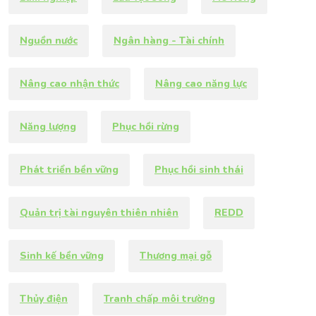
Nguồn nước
Ngân hàng - Tài chính
Nâng cao nhận thức
Nâng cao năng lực
Năng lượng
Phục hồi rừng
Phát triển bền vững
Phục hồi sinh thái
Quản trị tài nguyên thiên nhiên
REDD
Sinh kế bền vững
Thương mại gỗ
Thủy điện
Tranh chấp môi trường