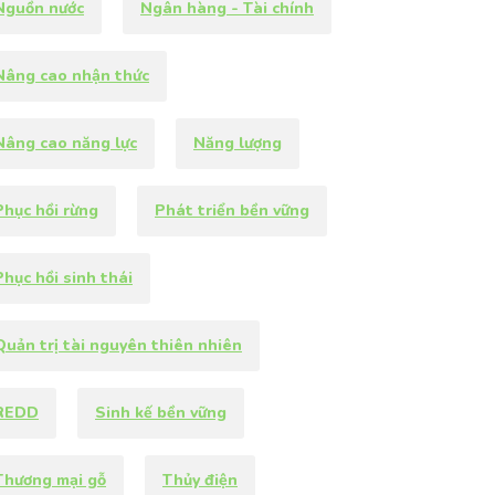
Nguồn nước
Ngân hàng - Tài chính
Nâng cao nhận thức
Nâng cao năng lực
Năng lượng
hục hồi rừng
Phát triển bền vững
Phục hồi sinh thái
Quản trị tài nguyên thiên nhiên
REDD
Sinh kế bền vững
Thương mại gỗ
Thủy điện