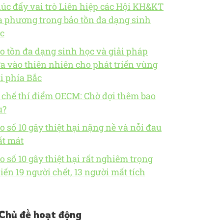
úc đẩy vai trò Liên hiệp các Hội KH&KT
a phương trong bảo tồn đa dạng sinh
c
o tồn đa dạng sinh học và giải pháp
a vào thiên nhiên cho phát triển vùng
i phía Bắc
 chế thí điểm OECM: Chờ đợi thêm bao
u?
o số 10 gây thiệt hại nặng nề và nỗi đau
t mát
o số 10 gây thiệt hại rất nghiêm trọng
iến 19 người chết, 13 người mất tích
Chủ đề hoạt động