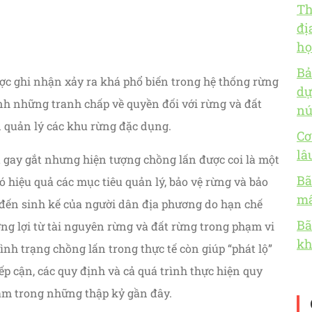
Th
đị
họ
Bả
ợc ghi nhận xảy ra khá phổ biến trong hệ thống rừng
dự
h những tranh chấp về quyền đối với rừng và đất
nú
n quản lý các khu rừng đặc dụng.
Cơ
lâ
 gay gắt nhưng hiện tượng chồng lấn được coi là một
Bã
ó hiệu quả các mục tiêu quản lý, bảo vệ rừng và bảo
mấ
đến sinh kế của người dân địa phương do hạn chế
Bã
ởng lợi từ tài nguyên rừng và đất rừng trong phạm vi
kh
ình trạng chồng lấn trong thực tế còn giúp “phát lộ”
p cận, các quy định và cả quá trình thực hiện quy
Nam trong những thập kỷ gần đây.