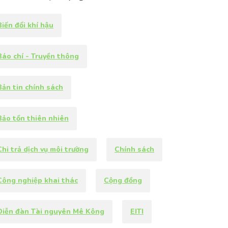
Biến đổi khí hậu
Báo chí - Truyền thông
Bản tin chính sách
Bảo tồn thiên nhiên
Chi trả dịch vụ môi trường
Chính sách
Công nghiệp khai thác
Cộng đồng
Diễn đàn Tài nguyên Mê Kông
EITI