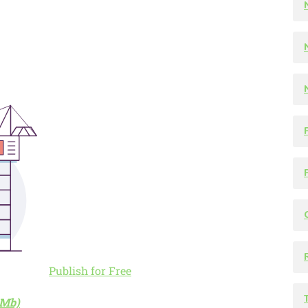
P
Publish for Free
 Mb)