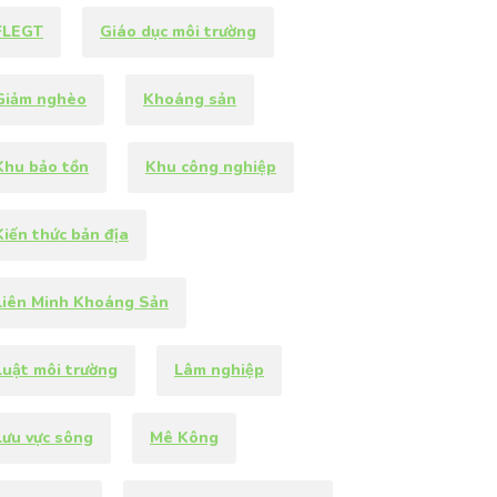
FLEGT
Giáo dục môi trường
Giảm nghèo
Khoáng sản
Khu bảo tồn
Khu công nghiệp
Kiến thức bản địa
Liên Minh Khoáng Sản
Luật môi trường
Lâm nghiệp
Lưu vực sông
Mê Kông