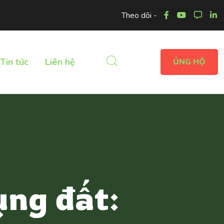
Theo dõi -
Tin tức
Liên hệ
ỦNG HỘ
ụng đất: