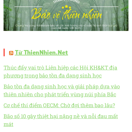
Từ ThienNhien.Net
Thúc đẩy vai trò Liên hiệp các Hội KH&KT địa
phương trong bảo tồn đa dạng sinh học
Bảo tồn đa dạng sinh học và giải pháp dựa vào
thiên nhiên cho phát triển vùng núi phía Bắc
Cơ chế thí điểm OECM: Chờ đợi thêm bao lâu?
Bão số 10 gây thiệt hại nặng nề và nỗi đau mất
mát