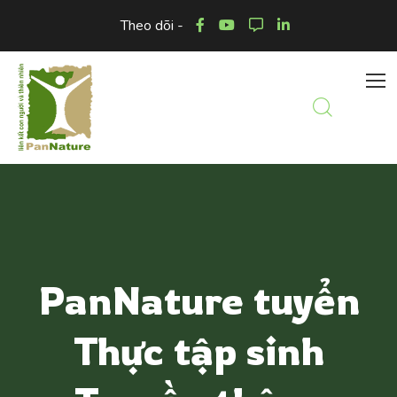
Theo dõi -
PanNature tuyển
Thực tập sinh