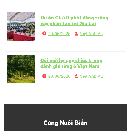
Dự án GLAD phát động trồng
cây phân tán tại Gia Lai
29/06/2026
Việt Anh Vũ
Đổi mới hệ quy chiếu trong
đánh giá rừng ở Việt Nam
29/06/2026
Việt Anh Vũ
Cùng Nuôi Biển