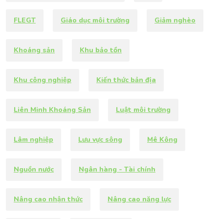
FLEGT
Giáo dục môi trường
Giảm nghèo
Khoáng sản
Khu bảo tồn
Khu công nghiệp
Kiến thức bản địa
Liên Minh Khoáng Sản
Luật môi trường
Lâm nghiệp
Lưu vực sông
Mê Kông
Nguồn nước
Ngân hàng - Tài chính
Nâng cao nhận thức
Nâng cao năng lực