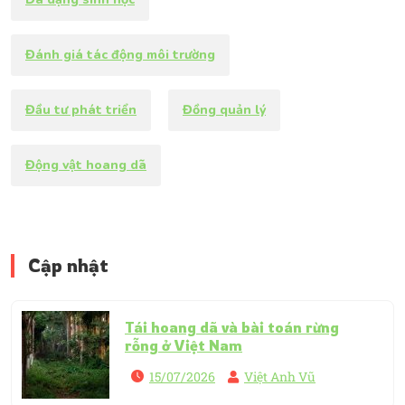
Đánh giá tác động môi trường
Đầu tư phát triển
Đồng quản lý
Động vật hoang dã
Cập nhật
Tái hoang dã và bài toán rừng
rỗng ở Việt Nam
15/07/2026
Việt Anh Vũ