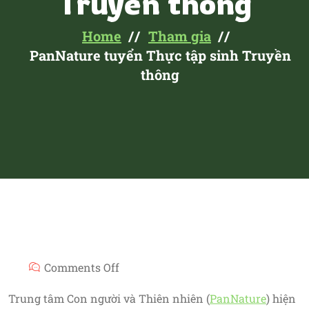
Truyền thông
Home
Tham gia
PanNature tuyển Thực tập sinh Truyền
thông
Comments Off
Trung tâm Con người và Thiên nhiên (
PanNature
) hiện