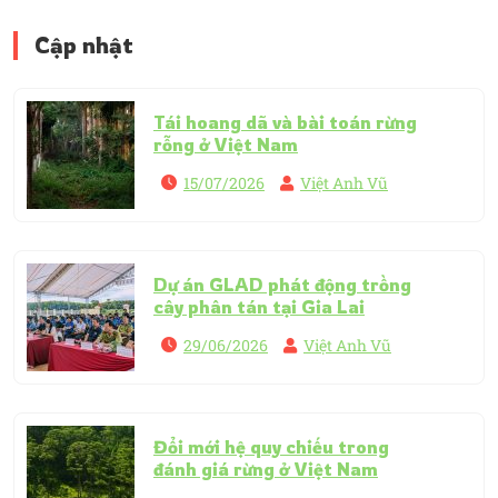
Cập nhật
Tái hoang dã và bài toán rừng
rỗng ở Việt Nam
15/07/2026
Việt Anh Vũ
Dự án GLAD phát động trồng
cây phân tán tại Gia Lai
29/06/2026
Việt Anh Vũ
Đổi mới hệ quy chiếu trong
đánh giá rừng ở Việt Nam