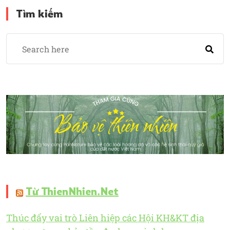
Tìm kiếm
Từ ThienNhien.Net
Thúc đẩy vai trò Liên hiệp các Hội KH&KT địa