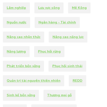
Lâm nghiệp
Lưu vực sông
Mê Kông
Nguồn nước
Ngân hàng - Tài chính
Nâng cao nhận thức
Nâng cao năng lực
Năng lượng
Phục hồi rừng
Phát triển bền vững
Phục hồi sinh thái
Quản trị tài nguyên thiên nhiên
REDD
Sinh kế bền vững
Thương mại gỗ