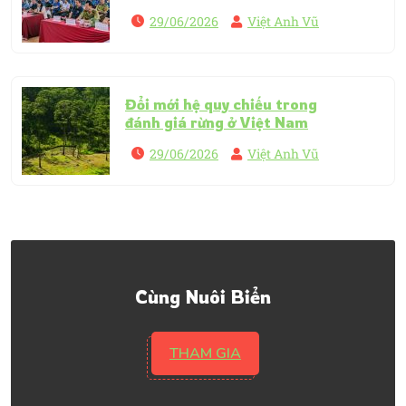
29/06/2026
Việt Anh Vũ
Đổi mới hệ quy chiếu trong
đánh giá rừng ở Việt Nam
29/06/2026
Việt Anh Vũ
Cùng Nuôi Biển
THAM GIA