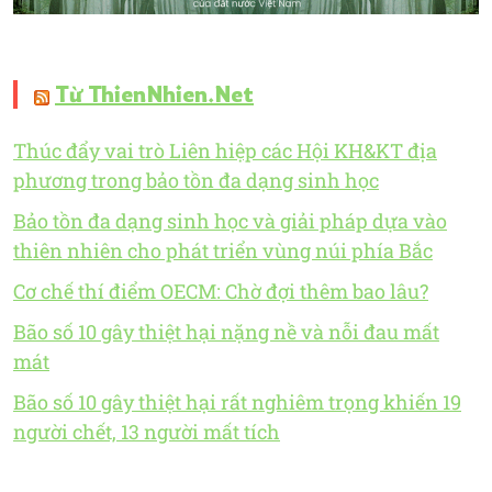
Từ ThienNhien.Net
Thúc đẩy vai trò Liên hiệp các Hội KH&KT địa
phương trong bảo tồn đa dạng sinh học
Bảo tồn đa dạng sinh học và giải pháp dựa vào
thiên nhiên cho phát triển vùng núi phía Bắc
Cơ chế thí điểm OECM: Chờ đợi thêm bao lâu?
Bão số 10 gây thiệt hại nặng nề và nỗi đau mất
mát
Bão số 10 gây thiệt hại rất nghiêm trọng khiến 19
người chết, 13 người mất tích