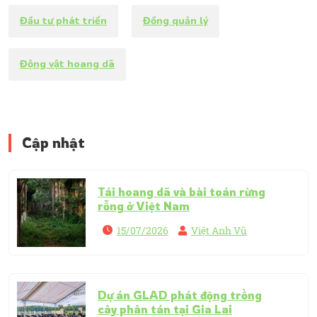
Đầu tư phát triển
Đồng quản lý
Động vật hoang dã
Cập nhật
Tái hoang dã và bài toán rừng
rỗng ở Việt Nam
15/07/2026
Việt Anh Vũ
Dự án GLAD phát động trồng
cây phân tán tại Gia Lai